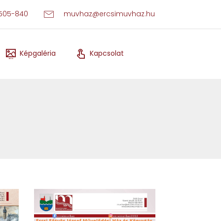
505-840
muvhaz@ercsimuvhaz.hu
Képgaléria
Kapcsolat