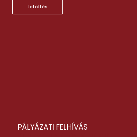
Letöltés
PÁLYÁZATI FELHÍVÁS
Könyvtáros álláspályázat